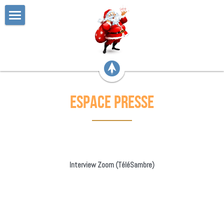
Accueil
Faire un Don
Bilan 2025
espace presse
Hôpitaux bénéficiaires
Les jouets
Partenaires
Interview Zoom (TéléSambre)
Contact