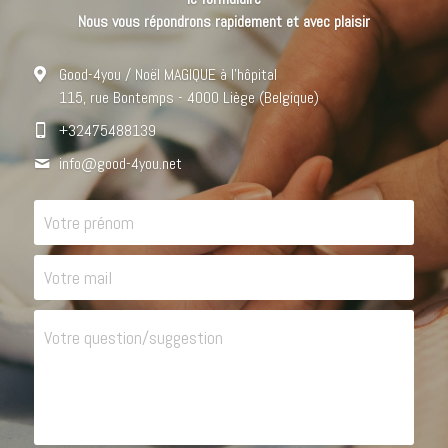
Nous vous répondrons rapidement et avec plaisir
Good-4you / Noël MAGIQUE à l'hôpital
115, rue Bontemps - 4000 Liège (Belgique)
+32475488139
info@
good-4you.net
Votre prénom
Votre mail
Votre question/suggestion