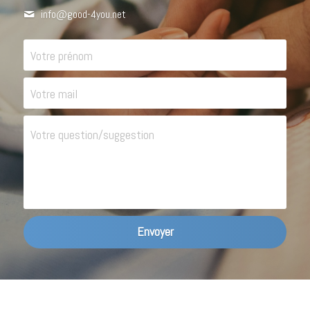
info@
good-4you.net
Votre prénom
Votre mail
Votre question/suggestion
Envoyer