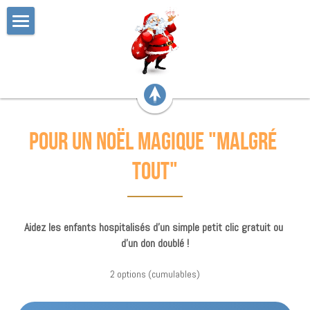
Accueil
Faire un Don
Bilan 2025
pour un noël magique "malgré 
Hôpitaux bénéficiaires
tout"
Les jouets
Partenaires
Aidez les enfants hospitalisés d'un simple petit clic 
gratuit 
ou 
Contact
d'un don doublé !
2 options (cumulables)