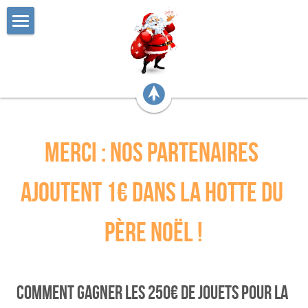
Accueil
Faire un Don
Bilan 2025
Hôpitaux bénéficiaires
Merci : nos partenaires 
Les jouets
ajoutent 1€ dans la hotte du 
Partenaires
père noël !
Contact
comment Gagner les 250€ de jouets pour la 